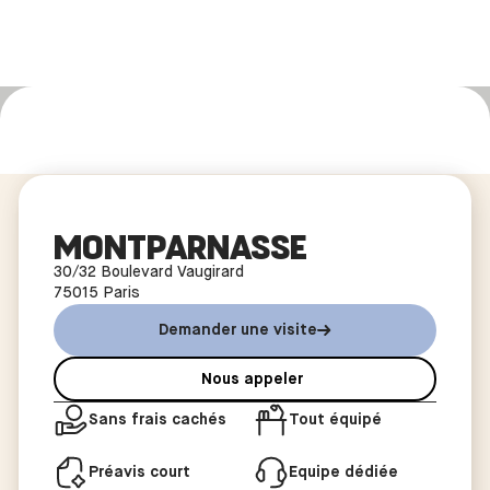
Accueil
/
Centre
/
Paris
/
Montparnasse
MONTPARNASSE
30/32 Boulevard Vaugirard
75015
Paris
Demander une visite
Nous appeler
Sans frais cachés
Tout équipé
Préavis court
Equipe dédiée