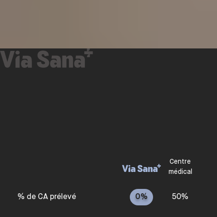
Centre
médical
% de CA prélevé
0%
50%