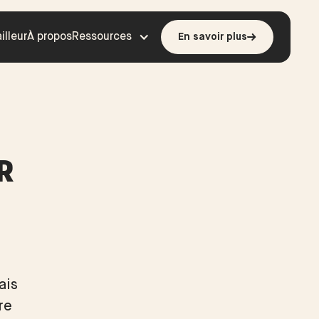
illeur
À propos
Ressources
En savoir plus
R
ais
re